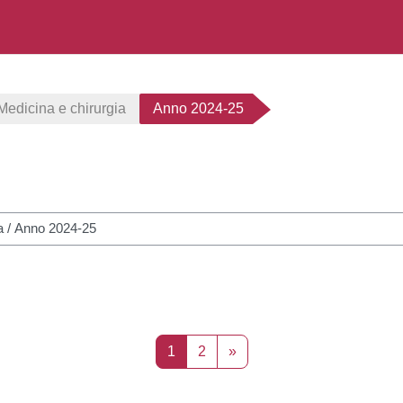
Medicina e chirurgia
Anno 2024-25
her des cours
Page 1
Page 2
Page suivante
1
2
»