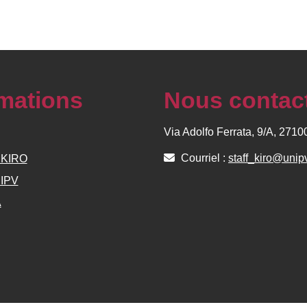
rmations
Nous contac
Via Adolfo Ferrata, 9/A, 271
Courriel :
staff_kiro@unipv
e KIRO
NIPV
A