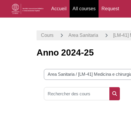
Accueil
All courses
Request
Passer au contenu principal
Cours
Area Sanitaria
[LM-41] 
Anno 2024-25
Catégories de cours
Rechercher des cours
Recherc