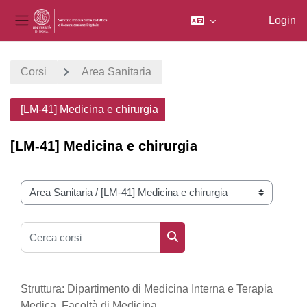
Login
Pannello laterale
Vai al contenuto principale
Corsi
Area Sanitaria
[LM-41] Medicina e chirurgia
[LM-41] Medicina e chirurgia
Categorie di corso
Cerca corsi
Cerca corsi
Struttura: Dipartimento di Medicina Interna e Terapia
Medica, Facoltà di Medicina