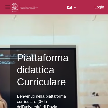
Login
Pannello laterale
Vai al contenuto principale
Piattaforma
didattica
Curriculare
Benvenuti nella piattaforma
curriculare (3+2)
dell'università di Pavia