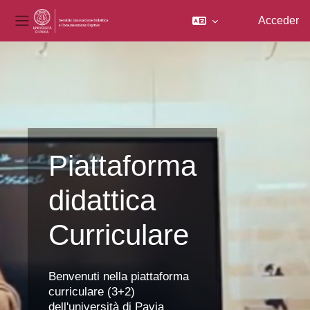
Acceder
Panel lateral
Salta al contenido principal
Piattaforma
didattica
Curriculare
Benvenuti nella piattaforma
curriculare (3+2)
dell'università di Pavia