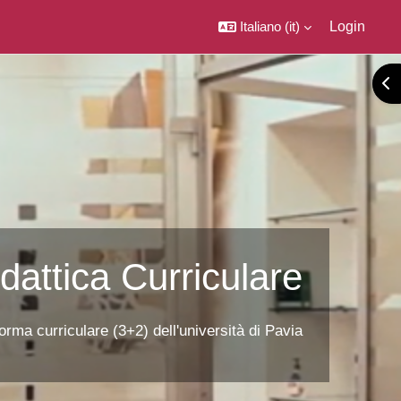
Italiano ‎(it)‎
Login
Apr
dattica Curriculare
orma curriculare (3+2) dell'università di Pavia