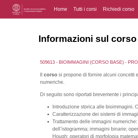
Home
Tutti i corsi
Richiedi corso
Vai al contenuto principale
Informazioni sul corso
509613 - BIOIMMAGINI (CORSO BASE) - PR
Il
corso
si propone di fornire alcuni concetti
numeriche.
Di seguito sono riportati brevemente i princip
Introduzione storica alle bioimmagini. 
Caratterizzazione dei sistemi di imma
Trattamento delle immagini numeriche: 
dell’istogramma; immagini binarie; opera
Hough; operatori di morfologia matema