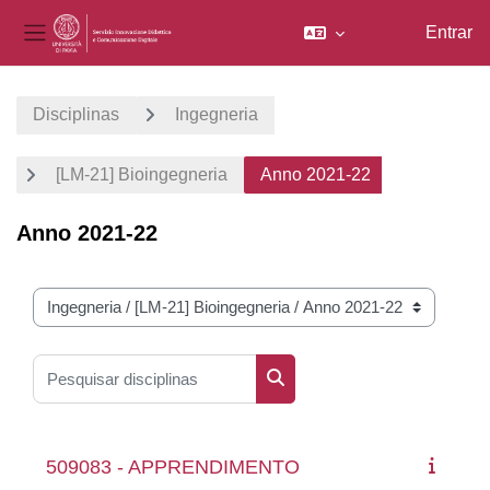
Entrar
Painel lateral
Ir para o conteúdo principal
Disciplinas
Ingegneria
[LM-21] Bioingegneria
Anno 2021-22
Anno 2021-22
Categorias de disciplinas
Pesquisar disciplinas
Pesquisar disciplinas
509083 - APPRENDIMENTO