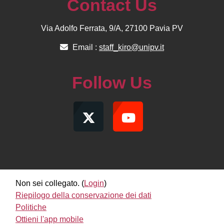
Contact Us
Via Adolfo Ferrata, 9/A, 27100 Pavia PV
Email :
staff_kiro@unipv.it
Follow Us
Non sei collegato. (
Login
)
Riepilogo della conservazione dei dati
Politiche
Ottieni l'app mobile