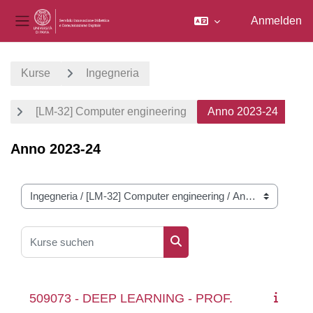
Anmelden
Website-Übersicht
Zum Hauptinhalt
Kurse
Ingegneria
[LM-32] Computer engineering
Anno 2023-24
Anno 2023-24
Kursbereiche
Kurse suchen
Kurse suchen
509073 - DEEP LEARNING - PROF.