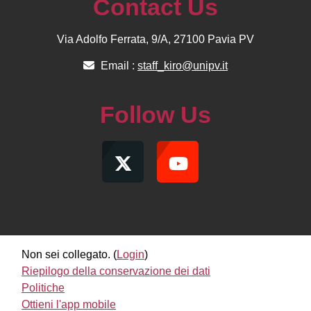
Contact Us
Via Adolfo Ferrata, 9/A, 27100 Pavia PV
Email :
staff_kiro@unipv.it
Follow Us
Non sei collegato. (
Login
)
Riepilogo della conservazione dei dati
Politiche
Ottieni l'app mobile