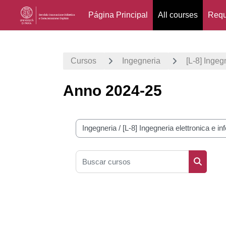
Página Principal
All courses
Requ
Salta al contenido principal
Cursos
Ingegneria
[L-8] Ingeg
Anno 2024-25
Categorías
Buscar cursos
Buscar 