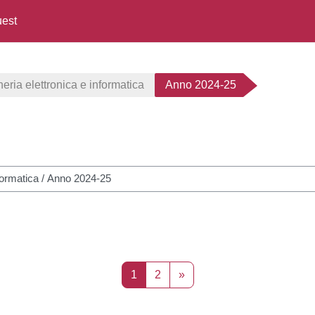
est
neria elettronica e informatica
Anno 2024-25
cursos
Página 1
Página 2
Siguiente página
1
2
»