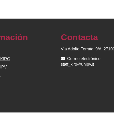
rmación
Contacta
Via Adolfo Ferrata, 9/A, 271
Correo electrónico :
e KIRO
staff_kiro@unipv.it
NIPV
A