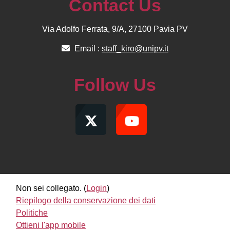
Contact Us
Via Adolfo Ferrata, 9/A, 27100 Pavia PV
Email :
staff_kiro@unipv.it
Follow Us
Non sei collegato. (
Login
)
Riepilogo della conservazione dei dati
Politiche
Ottieni l'app mobile