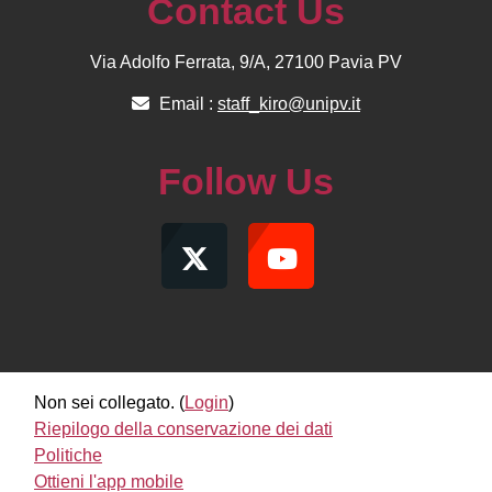
Contact Us
Via Adolfo Ferrata, 9/A, 27100 Pavia PV
Email :
staff_kiro@unipv.it
Follow Us
Non sei collegato. (
Login
)
Riepilogo della conservazione dei dati
Politiche
Ottieni l'app mobile