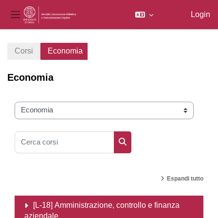
Login
Pannello laterale
Vai al contenuto principale
Corsi
Economia
Economia
Categorie di corso
Cerca corsi
Cerca corsi
Espandi tutto
[L-18] Amministrazione, controllo e finanza
aziendale