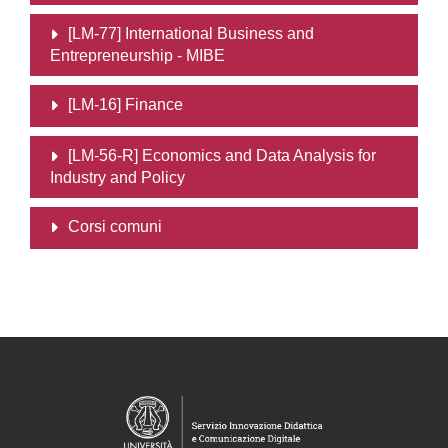
[LM-77] International Business and
Entrepreneurship - MIBE
[LM-16] Finance
[LM-56-R] Economics and Data Analysis for
Industry and Policy
Corsi comuni