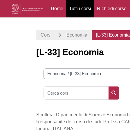
Home
Tutti i corsi
Richiedi corso
Vai al contenuto principale
Corsi
Economia
[L-33] Economia
[L-33] Economia
Categorie di corso
Cerca corsi
Cerca co
Struttura: Dipartimento di Scienze Economich
Responsabile del corso di studi: Prof.ss
Lingua: ITALIANA