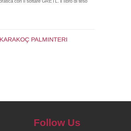
ratica con il softare GRETL. Il libro di teso
, KARAKOÇ PALMINTERI
Follow Us