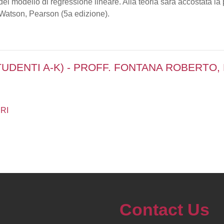
del modello di regressione lineare. Alla teoria sarà accostata la p
 Watson, Pearson (5a edizione).
TUDENTI A-K) - PROFF. FONTANA ROBERTO
RI
Contact Us