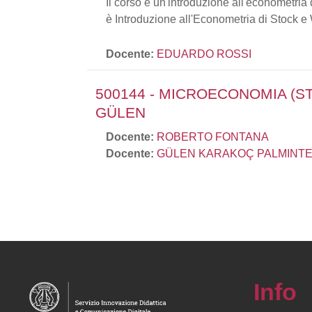
Il corso è un'introduzione all'econometria 
è Introduzione all'Econometria di Stock e
Docente:
EDUARDO ROSSI
500144 - MICROECONOMIA (S
GÜLEN
Docente:
ROBERTO FONTANA
Docente:
GÜLEN KARAKOÇ PALMINTE
Info