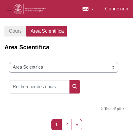
Connexion
Panneau latéral
Passer au contenu principal
Cours
Area Scientifica
Area Scientifica
Catégories de cours
Rechercher des cours
Rechercher des cours
Tout déplier
Page 1
Page 2
Page suivante
1
2
»