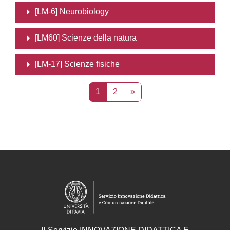
[LM-6] Neurobiology
[LM60] Scienze della natura
[LM-17] Scienze fisiche
Page 1
Page 2
Page suivante
1
2
»