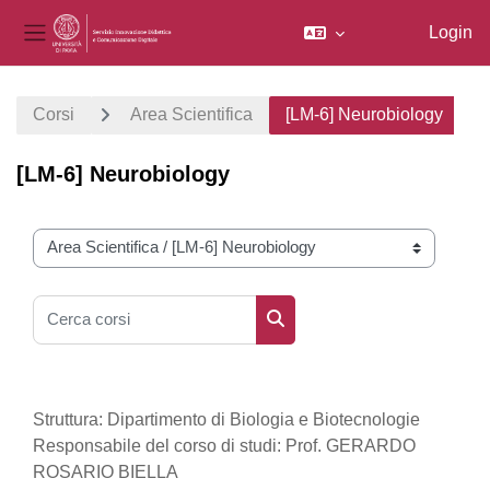
Login
Pannello laterale
Vai al contenuto principale
Corsi
Area Scientifica
[LM-6] Neurobiology
[LM-6] Neurobiology
Categorie di corso
Cerca corsi
Cerca corsi
Struttura: Dipartimento di Biologia e Biotecnologie
Responsabile del corso di studi: Prof. GERARDO
ROSARIO BIELLA