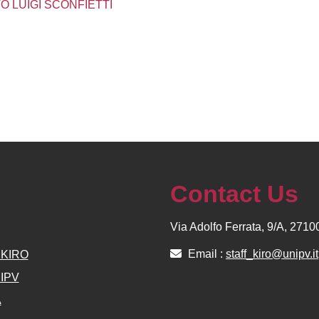
O LUIGI SCONFIETTI
Contact Us
Via Adolfo Ferrata, 9/A, 271
Email :
staff_kiro@unipv.it
e KIRO
NIPV
A