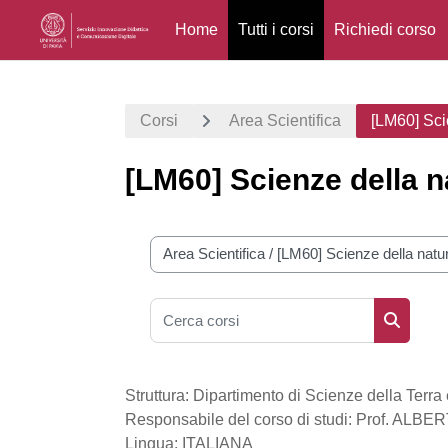
Home
Tutti i corsi
Richiedi corso
Vai al contenuto principale
Corsi
Area Scientifica
[LM60] Sci
[LM60] Scienze della n
Categorie di corso
Cerca corsi
Cerca co
Struttura: Dipartimento di Scienze della Terra
Responsabile del corso di studi: Prof. ALB
Lingua: ITALIANA