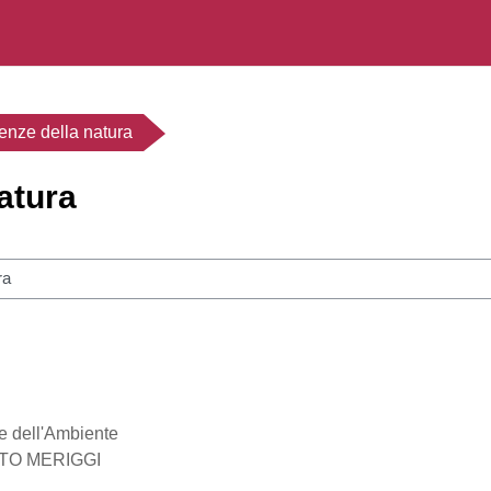
enze della natura
atura
rsi
 e dell'Ambiente
ERTO MERIGGI