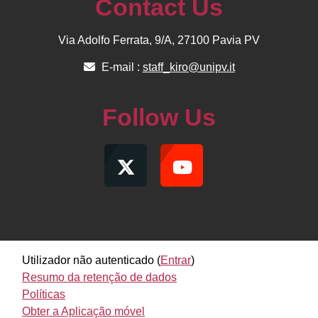
Contact Us
Via Adolfo Ferrata, 9/A, 27100 Pavia PV
E-mail :
staff_kiro@unipv.it
Follow Us
Utilizador não autenticado (
Entrar
)
Resumo da retenção de dados
Políticas
Obter a Aplicação móvel