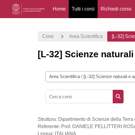
Home
Tutti i corsi
Richiedi corso
Vai al contenuto principale
Corsi
Area Scientifica
[L-32] Scie
[L-32] Scienze naturali
Categorie di corso
Cerca corsi
Cerca co
Struttura: Dipartimento di Scienze della Terra
Referente: Prof. DANIELE PELLITTERI ROS
Lingua: ITALIANA