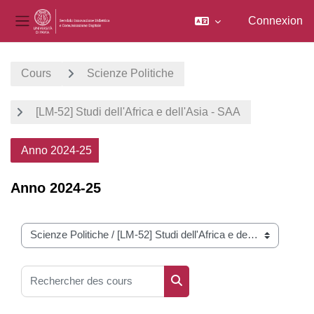
Connexion
Panneau latéral
Passer au contenu principal
Cours
Scienze Politiche
[LM-52] Studi dell'Africa e dell'Asia - SAA
Anno 2024-25
Anno 2024-25
Catégories de cours
Rechercher des cours
Rechercher des cours