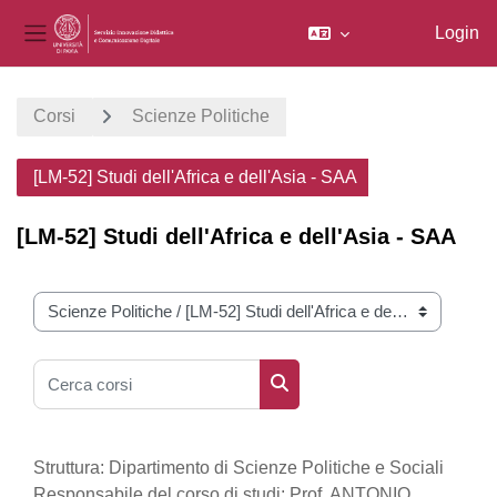
Login
Pannello laterale
Vai al contenuto principale
Corsi
Scienze Politiche
[LM-52] Studi dell'Africa e dell'Asia - SAA
[LM-52] Studi dell'Africa e dell'Asia - SAA
Categorie di corso
Cerca corsi
Cerca corsi
Struttura: Dipartimento di Scienze Politiche e Sociali
Responsabile del corso di studi: Prof. ANTONIO