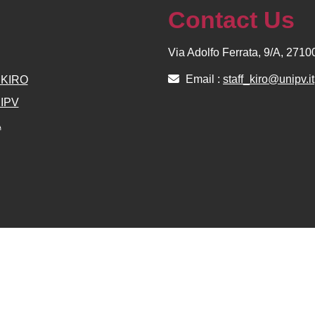
Contact Us
Via Adolfo Ferrata, 9/A, 271
Email :
staff_kiro@unipv.it
e KIRO
NIPV
A