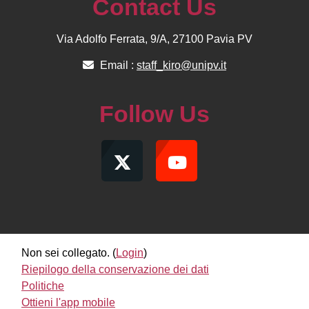
Contact Us
Via Adolfo Ferrata, 9/A, 27100 Pavia PV
Email :
staff_kiro@unipv.it
Follow Us
Non sei collegato. (
Login
)
Riepilogo della conservazione dei dati
Politiche
Ottieni l'app mobile