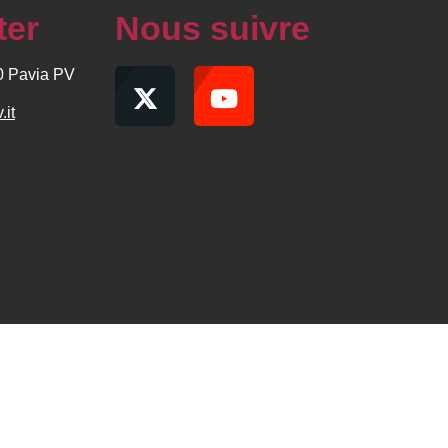
ter
Nous suivre
00 Pavia PV
.it