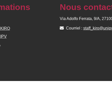
rmations
Nous contac
Via Adolfo Ferrata, 9/A, 271
Courriel :
staff_kiro@unipv
e KIRO
NIPV
A