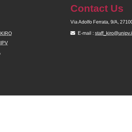
Contact Us
Via Adolfo Ferrata, 9/A, 271
E-mail :
staff_kiro@unipv.i
e KIRO
NIPV
A