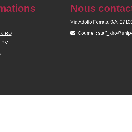
rmations
Nous contac
Via Adolfo Ferrata, 9/A, 271
Courriel :
staff_kiro@unipv
e KIRO
NIPV
A