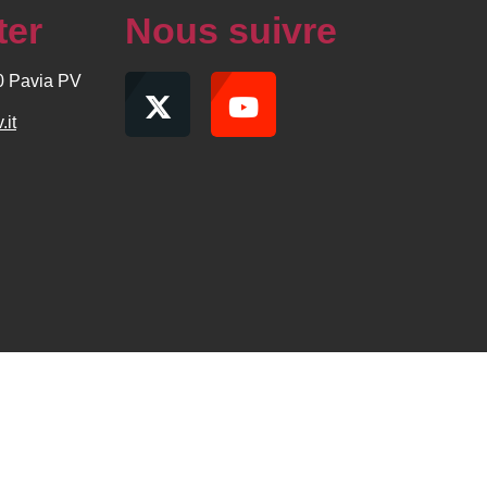
ter
Nous suivre
00 Pavia PV
.it