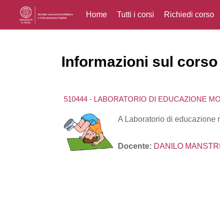
Home
Tutti i corsi
Richiedi corso
Vai al contenuto principale
Informazioni sul corso
510444 - LABORATORIO DI EDUCAZIONE MO
A Laboratorio di educazione 
Docente:
DANILO MANSTR