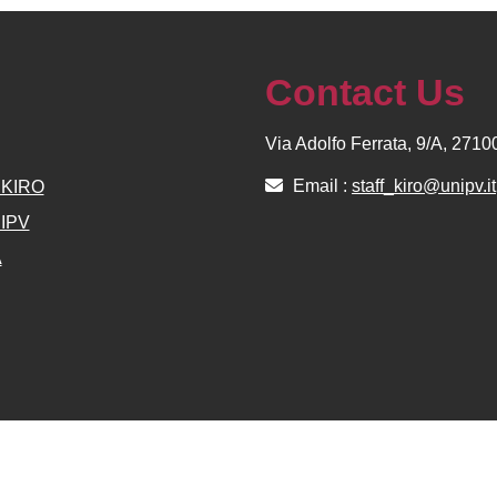
Contact Us
Via Adolfo Ferrata, 9/A, 271
Email :
staff_kiro@unipv.it
e KIRO
NIPV
A