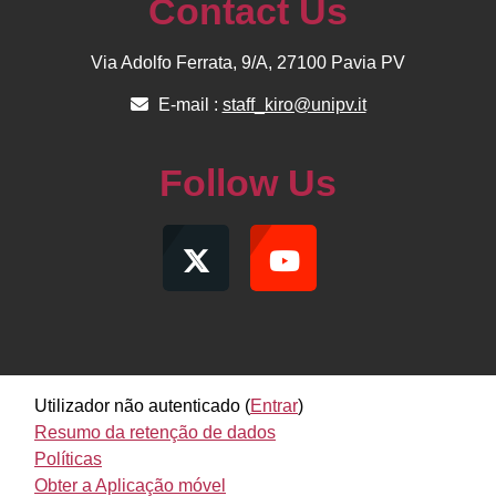
Contact Us
Via Adolfo Ferrata, 9/A, 27100 Pavia PV
E-mail :
staff_kiro@unipv.it
Follow Us
Utilizador não autenticado (
Entrar
)
Resumo da retenção de dados
Políticas
Obter a Aplicação móvel