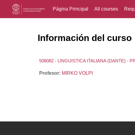
Página Principal
All courses
Requ
Salta al contenido principal
Información del curso
508082 - LINGUISTICA ITALIANA (DANTE) - 
Profesor:
MIRKO VOLPI