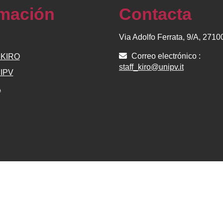
rmación
Contacta
Via Adolfo Ferrata, 9/A, 271
Correo electrónico :
e KIRO
staff_kiro@unipv.it
NIPV
A