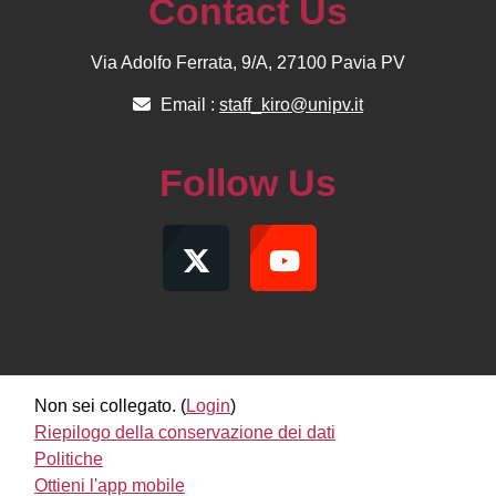
Contact Us
Via Adolfo Ferrata, 9/A, 27100 Pavia PV
Email :
staff_kiro@unipv.it
Follow Us
Non sei collegato. (
Login
)
Riepilogo della conservazione dei dati
Politiche
Ottieni l'app mobile