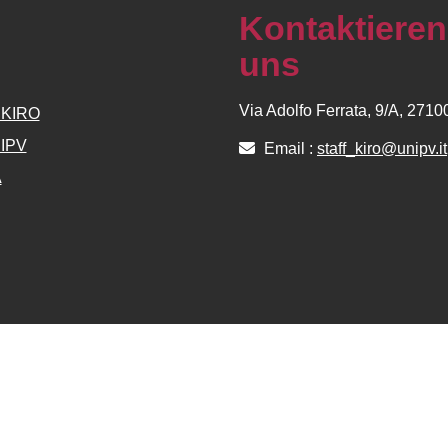
Kontaktieren
uns
Via Adolfo Ferrata, 9/A, 271
e KIRO
NIPV
Email :
staff_kiro@unipv.it
A