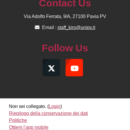
Contact Us
Via Adolfo Ferrata, 9/A, 27100 Pavia PV
Email :
staff_kiro@unipv.it
Follow Us
Non sei collegato. (
Login
)
Riepilogo della conservazione dei dati
Politiche
Ottieni l'app mobile