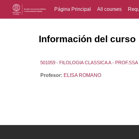
Página Principal
All courses
Requ
Salta al contenido principal
Información del curso
501059 - FILOLOGIA CLASSICA A - PROF.S
Profesor:
ELISA ROMANO