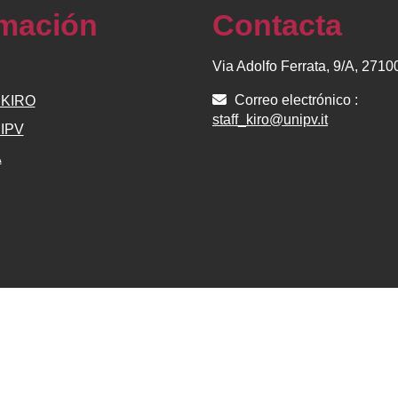
rmación
Contacta
Via Adolfo Ferrata, 9/A, 271
Correo electrónico :
e KIRO
staff_kiro@unipv.it
NIPV
A