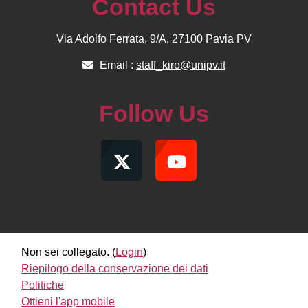
Contact Us
Via Adolfo Ferrata, 9/A, 27100 Pavia PV
Email :
staff_kiro@unipv.it
Follow Us
Non sei collegato. (
Login
)
Riepilogo della conservazione dei dati
Politiche
Ottieni l'app mobile