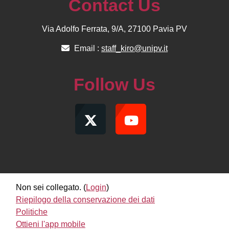
Contact Us
Via Adolfo Ferrata, 9/A, 27100 Pavia PV
Email :
staff_kiro@unipv.it
Follow Us
Non sei collegato. (
Login
)
Riepilogo della conservazione dei dati
Politiche
Ottieni l'app mobile