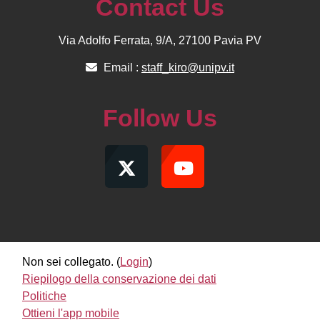
Contact Us
Via Adolfo Ferrata, 9/A, 27100 Pavia PV
Email :
staff_kiro@unipv.it
Follow Us
Non sei collegato. (
Login
)
Riepilogo della conservazione dei dati
Politiche
Ottieni l'app mobile