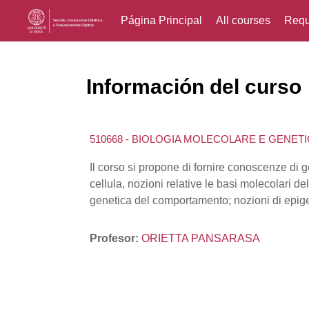
Página Principal
All courses
Requ
Salta al contenido principal
Información del curso
510668 - BIOLOGIA MOLECOLARE E GENETI
Il corso si propone di fornire conoscenze di g
cellula, nozioni relative le basi molecolari de
genetica del comportamento; nozioni di epig
Profesor:
ORIETTA PANSARASA