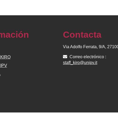
rmación
Contacta
Via Adolfo Ferrata, 9/A, 271
Correo electrónico :
e KIRO
staff_kiro@unipv.it
NIPV
A