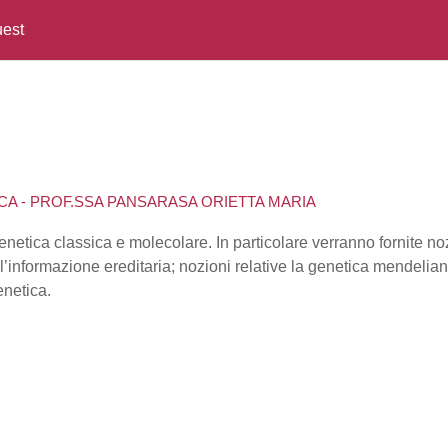
est
CA - PROF.SSA PANSARASA ORIETTA MARIA
enetica classica e molecolare. In particolare verranno fornite noz
ll’informazione ereditaria; nozioni relative la genetica mendelian
enetica.