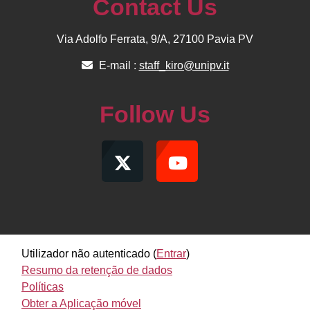
Contact Us
Via Adolfo Ferrata, 9/A, 27100 Pavia PV
E-mail :
staff_kiro@unipv.it
Follow Us
Utilizador não autenticado (
Entrar
)
Resumo da retenção de dados
Políticas
Obter a Aplicação móvel