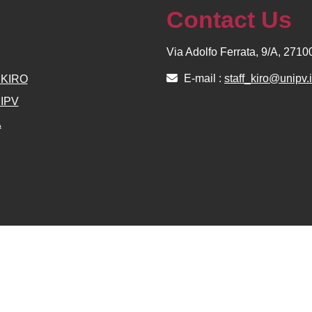
Contact Us
Via Adolfo Ferrata, 9/A, 271
E-mail :
staff_kiro@unipv.i
e KIRO
NIPV
A