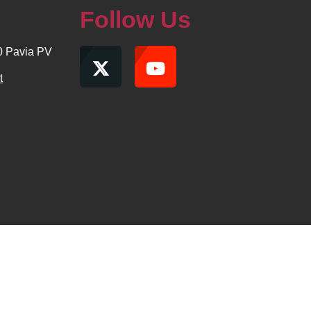
Follow Us
00 Pavia PV
t