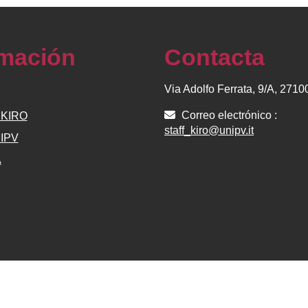
rmación
Contacta
Via Adolfo Ferrata, 9/A, 271
Correo electrónico :
e KIRO
staff_kiro@unipv.it
NIPV
A