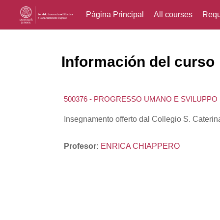
Página Principal
All courses
Requ
Salta al contenido principal
Información del curso
500376 - PROGRESSO UMANO E SVILUPPO 
Insegnamento offerto dal Collegio S. Caterina 
Profesor:
ENRICA CHIAPPERO