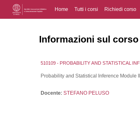
Home
Tutti i corsi
Richiedi corso
Vai al contenuto principale
Informazioni sul corso
510109 - PROBABILITY AND STATISTICAL I
Probability and Statistical Inference Module I
Docente:
STEFANO PELUSO