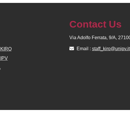
Contact Us
Via Adolfo Ferrata, 9/A, 271
Email :
staff_kiro@unipv.it
e KIRO
NIPV
A