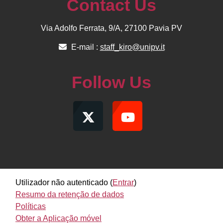
Contact Us
Via Adolfo Ferrata, 9/A, 27100 Pavia PV
E-mail :
staff_kiro@unipv.it
Follow Us
Utilizador não autenticado (
Entrar
)
Resumo da retenção de dados
Políticas
Obter a Aplicação móvel