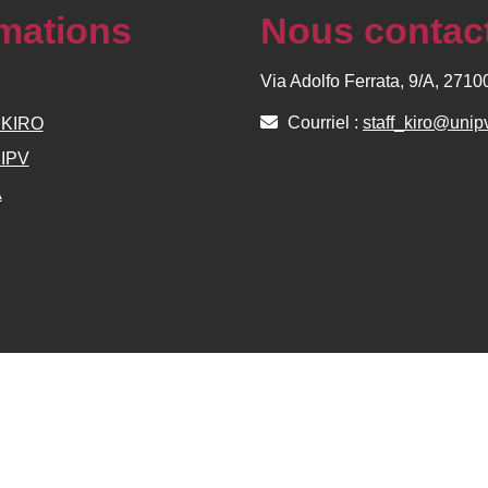
rmations
Nous contac
Via Adolfo Ferrata, 9/A, 271
Courriel :
staff_kiro@unipv
e KIRO
NIPV
A