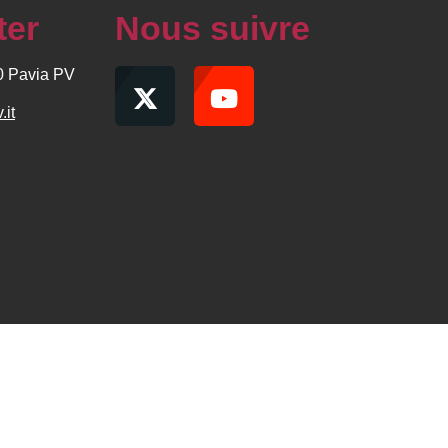
ter
Nous suivre
00 Pavia PV
.it