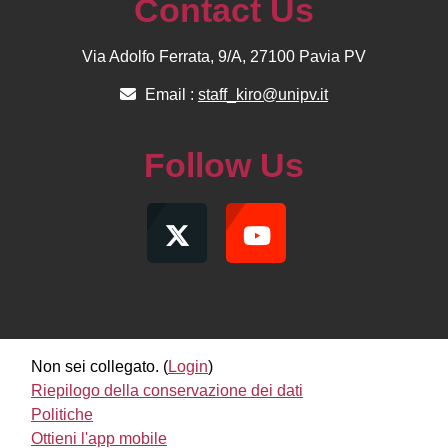
Contact Us
Via Adolfo Ferrata, 9/A, 27100 Pavia PV
Email :
staff_kiro@unipv.it
Follow Us
Non sei collegato. (
Login
)
Riepilogo della conservazione dei dati
Politiche
Ottieni l'app mobile