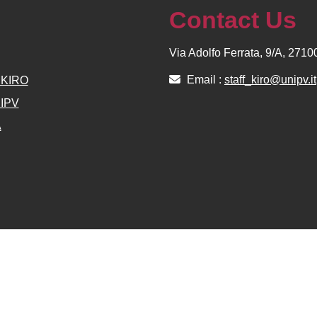
Contact Us
Via Adolfo Ferrata, 9/A, 271
Email :
staff_kiro@unipv.it
e KIRO
NIPV
A