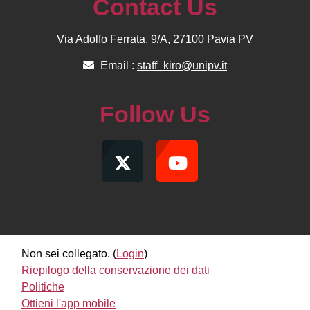
Contact Us
Via Adolfo Ferrata, 9/A, 27100 Pavia PV
Email :
staff_kiro@unipv.it
Follow Us
Non sei collegato. (
Login
)
Riepilogo della conservazione dei dati
Politiche
Ottieni l'app mobile