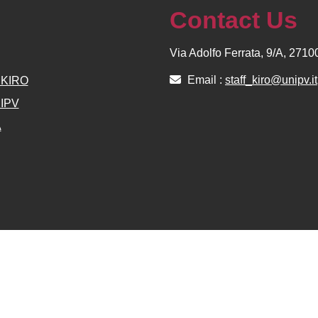
Contact Us
Via Adolfo Ferrata, 9/A, 271
Email :
staff_kiro@unipv.it
e KIRO
NIPV
A