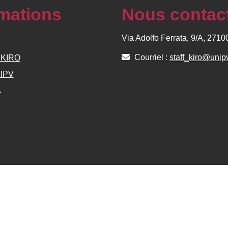
rmations
Nous contac
Via Adolfo Ferrata, 9/A, 271
Courriel :
staff_kiro@unipv
e KIRO
NIPV
A