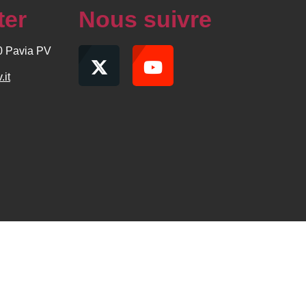
ter
Nous suivre
00 Pavia PV
.it