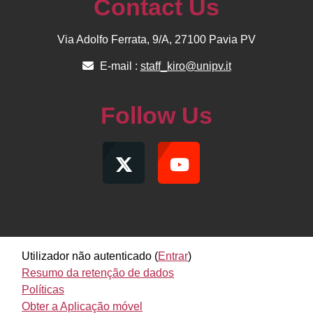
Contact Us
Via Adolfo Ferrata, 9/A, 27100 Pavia PV
E-mail :
staff_kiro@unipv.it
Follow Us
Utilizador não autenticado (
Entrar
)
Resumo da retenção de dados
Políticas
Obter a Aplicação móvel